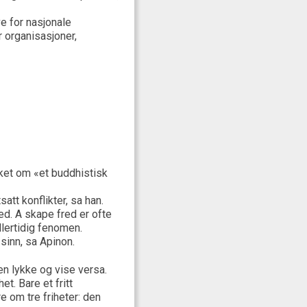
e for nasjonale
er organisasjoner,
ket om «et buddhistisk
att konflikter, sa han.
ed. A skape fred er ofte
dlertidig fenomen.
 sinn, sa Apinon.
en lykke og vise versa.
et. Bare et fritt
 om tre friheter: den