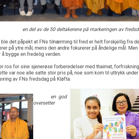
en del av de 50 deltakerene på markeringen av freds
ble det påpekt at FNs tilnærming til fred er helt forskjellig fra d
userer på ytre mål, mens den andre fokurerer på åndelige mål. M
å bygge en fredelig verden.
er ros for sine sjenerøse forberedelser med thaimat, forfriskning
te var noe alle satte stor pris på, noe som kom til uttrykk unde
dens feiring av FNs fredsdag på Kløfta.
en god
oversetter