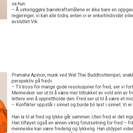
sa hun.
– Å virkeliggjøre bærekraftsmålene er ikke bare en oppgav
regjeringer; vi kan alle bidra, enten vi er enkeltindivider ell
avsluttet Vik.
Pramaha Apinon, munk ved Wat Thai Buddhisttempel, snak
perspektiv på fred»
– Til tross for mange gode resolusjoner for fred, ser vi forts
Mennesker ser ut til å være mer tiltrukket av vold enn av fr
lettere enn å opprettholde den. Fred ser ut til å være et mi
– Konflikter oppstår i sinnet og burde bli løst i sinnet. Vi er
Han la til at fred og lykke går sammen. Uten fred er det ing
Han tilføyet også en annen viktig forutsetning for fred – frih
menneske kan være fredelig og lykkelig. Han utdypet videre