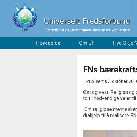
Hovedside
Om UF
Hva Skjer
FNs bærekrafts
Publisert 07. oktober 201
Øst og vest. Religion og
to til nødvendige veier til
Om religiøse mennesker ge
drahjelp til å realisere 